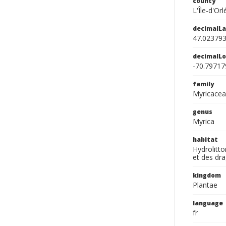
county
L'Île-d'Or
decimalLa
47.02379
decimalLo
-70.79717
family
Myricace
genus
Myrica
habitat
Hydrolitto
et des dra
kingdom
Plantae
language
fr