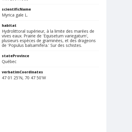
scientificName
Myrica gale L.
habitat
Hydrolittoral supérieur, à la limite des marées de
vives eaux. Prairie de 'Equisetum variegatum',
plusieurs espèces de graminées, et des drageons
de 'Populus balsamifera.' Sur des schistes.
stateProvince
Québec
verbatimCoordinates
47 01 25'N, 70 47 50'W