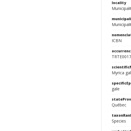
locality
Municipali
municipal
Municipali
nomencla
ICBN
occurrenc
TRTE001
scientifi
Myrica gal
specificEp
gale
stateProv
Québec
taxonRan
Species