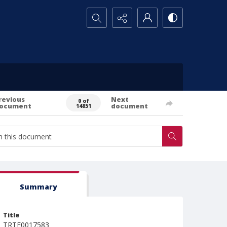
Search...
revious
Next
0 of
ocument
document
14851
Summary
Title
TRTE0017583