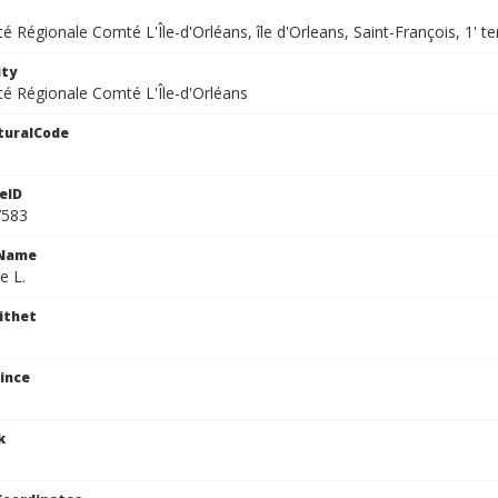
té Régionale Comté L'Île-d'Orléans, île d'Orleans, Saint-François, 1' te
ity
té Régionale Comté L'Île-d'Orléans
turalCode
eID
7583
cName
e L.
ithet
ince
k