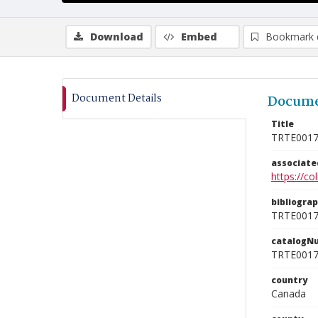
Download
Embed
Bookmark 
Document Details
Docume
Title
TRTE001
associat
https://c
bibliogra
TRTE001
catalogN
TRTE001
country
Canada