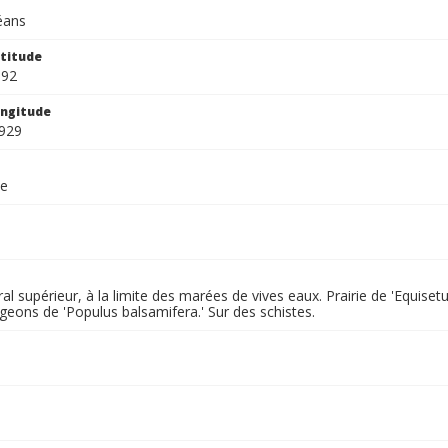
léans
titude
392
ngitude
929
ae
ral supérieur, à la limite des marées de vives eaux. Prairie de 'Equis
geons de 'Populus balsamifera.' Sur des schistes.