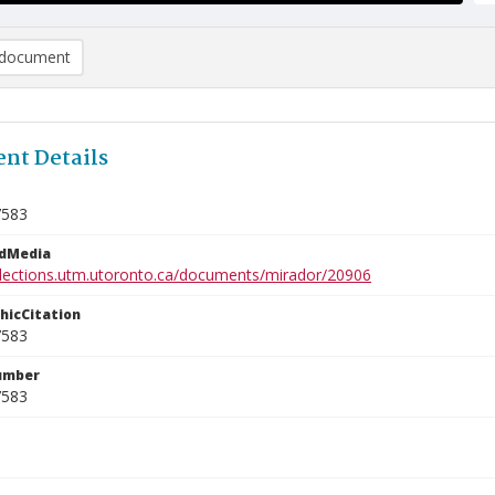
document
nt Details
7583
edMedia
ollections.utm.utoronto.ca/documents/mirador/20906
phicCitation
7583
umber
7583