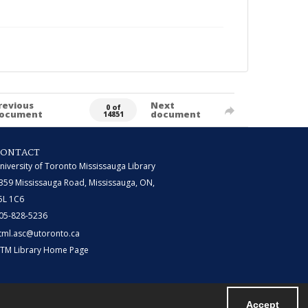
revious
Next
0 of
ocument
document
14851
CONTACT
niversity of Toronto Mississauga Library
359 Mississauga Road, Mississauga, ON,
5L 1C6
05-828-5236
tml.asc@utoronto.ca
TM Library Home Page
Accept
Powered by