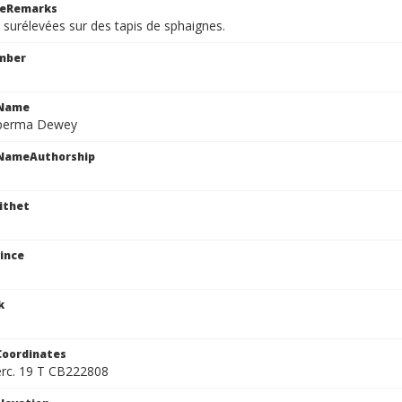
ceRemarks
 surélevées sur des tapis de sphaignes.
mber
cName
sperma Dewey
cNameAuthorship
ithet
ince
k
Coordinates
rc. 19 T CB222808