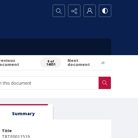
Search...
revious
Next
0 of
ocument
document
14851
Summary
Title
TRTE0011519