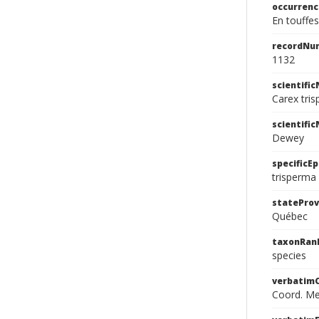
occurren
En touffes
recordNu
1132
scientifi
Carex tri
scientifi
Dewey
specificEp
trisperma
stateProv
Québec
taxonRan
species
verbatim
Coord. Me