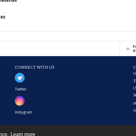
levation
SRS
P
d
CONNECT WITH US
U
3
L
Twitter
9
u
U
Instagram
ence.
Learn more