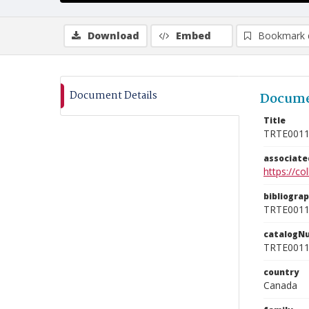
Download
Embed
Bookmark 
Document Details
Docume
Title
TRTE001
associat
https://c
bibliogra
TRTE001
catalogN
TRTE001
country
Canada