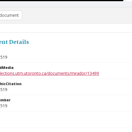
document
nt Details
1519
edMedia
ollections.utm.utoronto.ca/documents/mirador/13499
phicCitation
1519
umber
1519