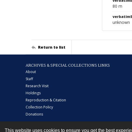
verbatimE
80 m
verbatim
unknown
Return to list
ARCHIVES & SPECIAL COLLECTIONS LINKS
About
Staff
Research Visit
Holdings
Reproduction & Citation
Collection Policy
Donations
This website uses cookies to ensure you get the best experi
Contact