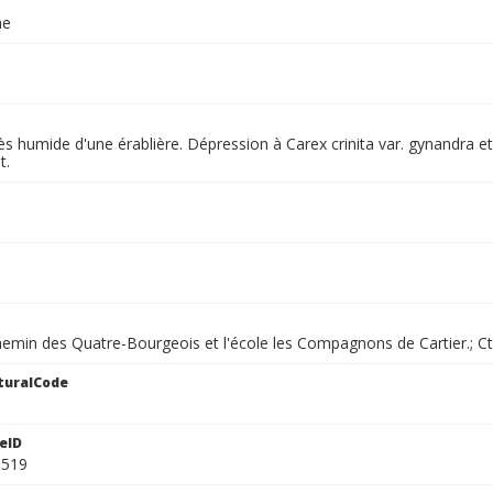
ae
ès humide d'une érablière. Dépression à Carex crinita var. gynandra 
t.
chemin des Quatre-Bourgeois et l'école les Compagnons de Cartier.; C
turalCode
eID
1519