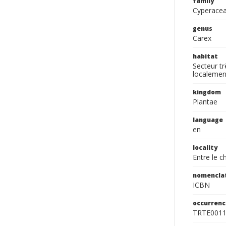
family
Cyperace
genus
Carex
habitat
Secteur tr
localemen
kingdom
Plantae
language
en
locality
Entre le 
nomencla
ICBN
occurrenc
TRTE001