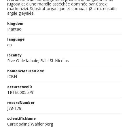
rugosa et d'une marelle asséchée dominée par Carex
mackenziei. Substrat organique et compact (8 cm), ensuite
argile gleyifiée
kingdom
Plantae
language
en
locality
Rive O de la baie; Baie St-Nicolas
nomenclaturalCode
ICBN
occurrenceID
TRTE0005579
recordNumber
J78-178
scientificName
Carex salina Wahlenberg