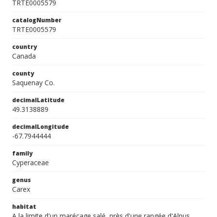
TRTE0005579
catalogNumber
TRTE0005579
country
Canada
county
Saquenay Co.
decimalLatitude
49.3138889
decimalLongitude
-67.7944444
family
Cyperaceae
genus
Carex
habitat
A la limite d'un marécage salé, près d'une rangée d'Alnus