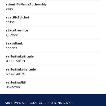
scientificNameAuthorship
Wahl.
specificEpithet
salina
stateProvince
Québec
taxonRank
species
verbatimLatitude
49 18' 50" N
verbatimLongitude
67 47' 40" W
verbatimSRS
unknown
ARCHIVES & SPECIAL COLLECTIONS LINKS