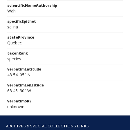
scientificNameAuthorship
Wahl.
specificEpithet
salina
stateProvince
Québec
taxonRank
species
verbatimLatitude
48 54' 05" N
verbatimLongitude
68 45' 30" W
verbatimSRS
unknown
ARCHIVES & SPECIAL COLLECTIONS LINKS