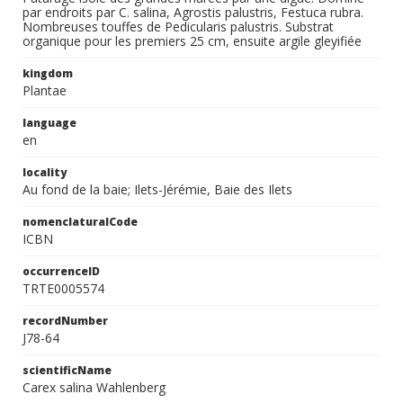
par endroits par C. salina, Agrostis palustris, Festuca rubra.
Nombreuses touffes de Pedicularis palustris. Substrat
organique pour les premiers 25 cm, ensuite argile gleyifiée
kingdom
Plantae
language
en
locality
Au fond de la baie; Ilets-Jérémie, Baie des Ilets
nomenclaturalCode
ICBN
occurrenceID
TRTE0005574
recordNumber
J78-64
scientificName
Carex salina Wahlenberg