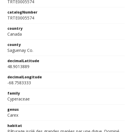
TRTE0005574
catalogNumber
TRTE0005574
country
Canada
county
Saguenay Co.
decimalLatitude
48.9013889
decimalLongitude
-68.7583333
family
Cyperaceae
genus
Carex
habitat
Pâturage isolé des grandes marées par une digue. Dominé