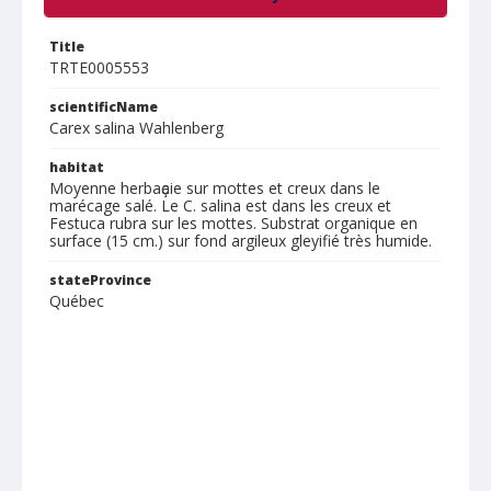
Title
TRTE0005553
scientificName
Carex salina Wahlenberg
habitat
Moyenne herbaҫaie sur mottes et creux dans le
marécage salé. Le C. salina est dans les creux et
Festuca rubra sur les mottes. Substrat organique en
surface (15 cm.) sur fond argileux gleyifié très humide.
stateProvince
Québec