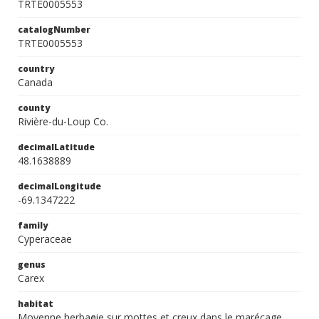
TRTE0005553
catalogNumber
TRTE0005553
country
Canada
county
Rivière-du-Loup Co.
decimalLatitude
48.1638889
decimalLongitude
-69.1347222
family
Cyperaceae
genus
Carex
habitat
Moyenne herbaҫaie sur mottes et creux dans le marécage