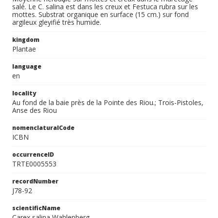
salé. Le C. salina est dans les creux et Festuca rubra sur les
mottes. Substrat organique en surface (15 cm.) sur fond
argileux gleyifié très humide.
kingdom
Plantae
language
en
locality
Au fond de la baie près de la Pointe des Riou.; Trois-Pistoles,
Anse des Riou
nomenclaturalCode
ICBN
occurrenceID
TRTE0005553
recordNumber
J78-92
scientificName
Carex salina Wahlenberg