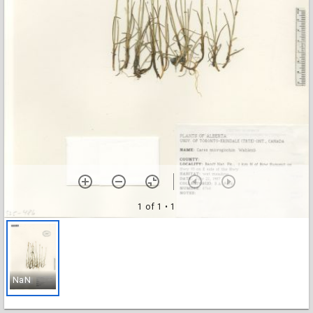
1 of 1
• 1
NaN