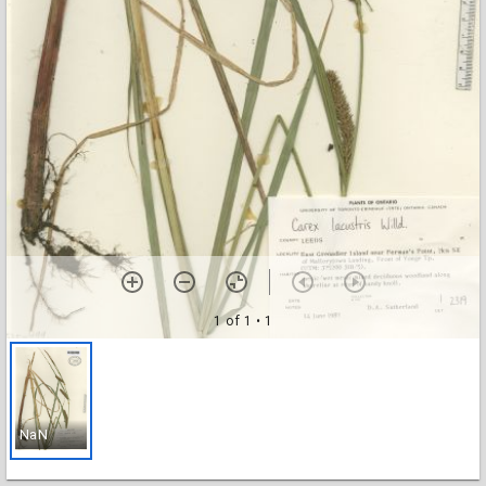
1 of 1
• 1
NaN