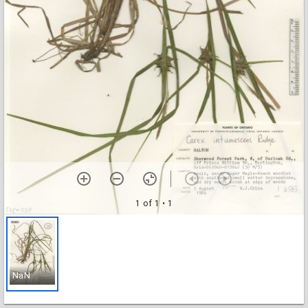
1 of 1
• 1
NaN