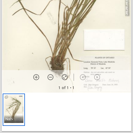
1 of 1
• 1
NaN