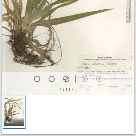
1 of 1
• 1
NaN