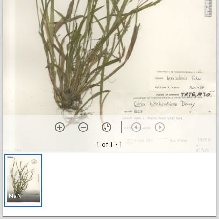
1 of 1
• 1
NaN