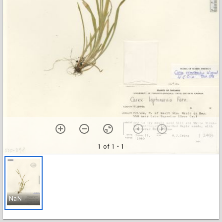
1 of 1
• 1
NaN