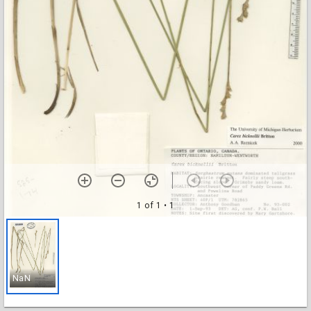
1 of 1
• 1
NaN