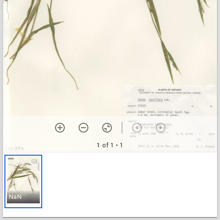
1 of 1
• 1
NaN