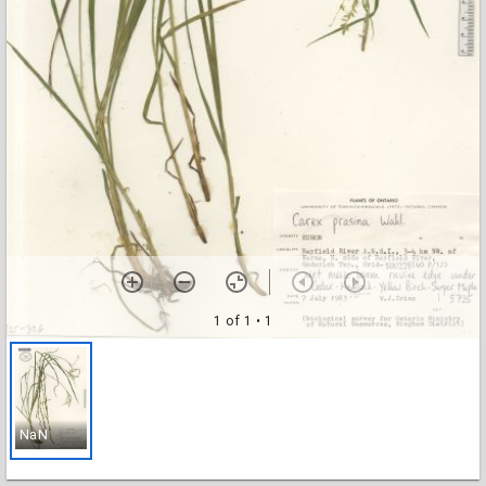
1 of 1
• 1
NaN