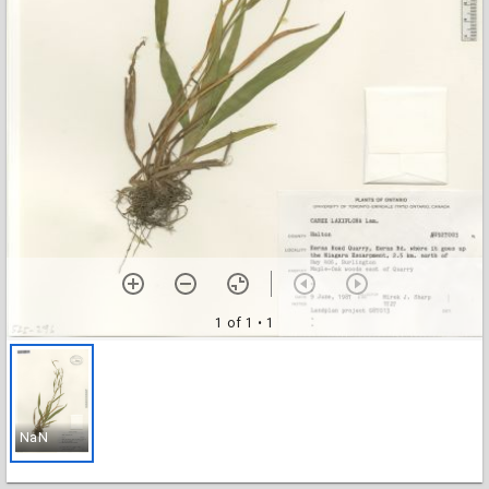
1 of 1
• 1
NaN