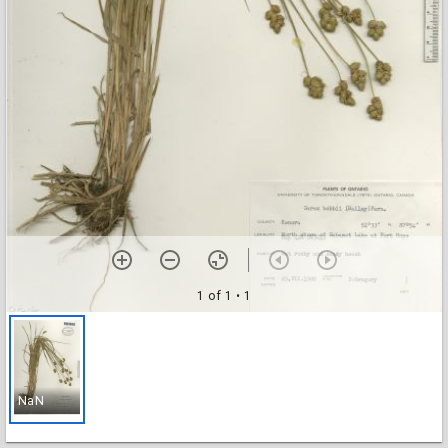
1 of 1
• 1
NaN