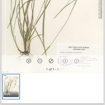
1 of 1
• 1
NaN