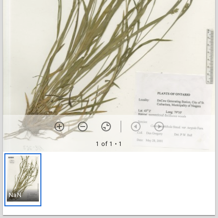
1 of 1
• 1
NaN