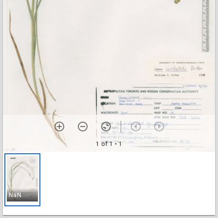
1 of 1
• 1
NaN