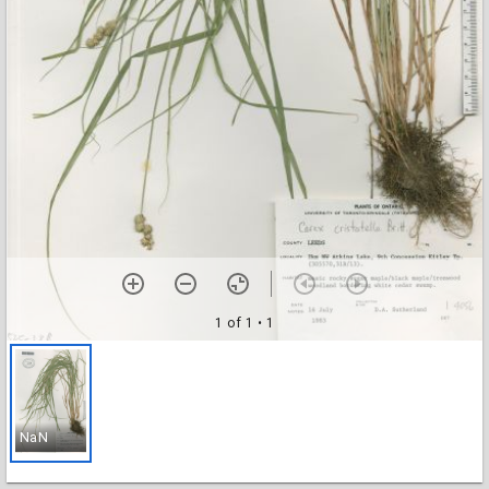
1 of 1
• 1
NaN