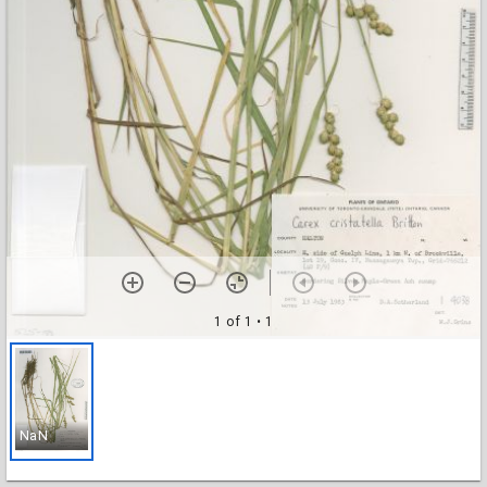
1 of 1
• 1
NaN