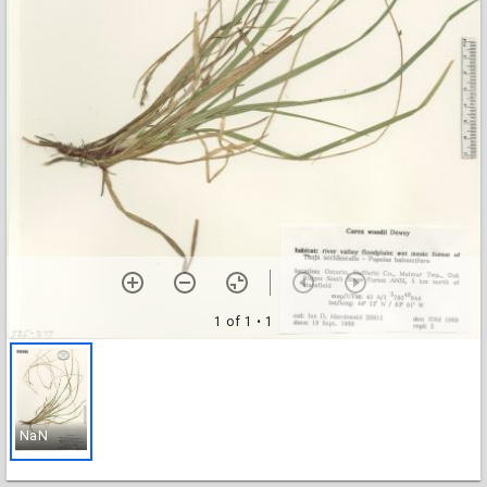
1 of 1
• 1
NaN