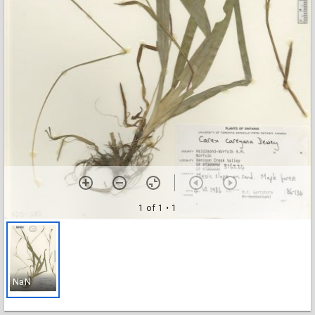
1 of 1
• 1
NaN