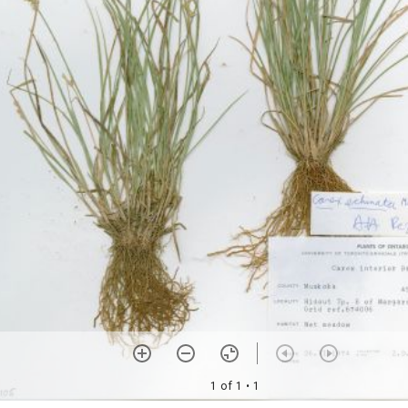
1 of 1
• 1