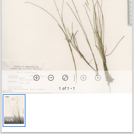
1 of 1
• 1
NaN