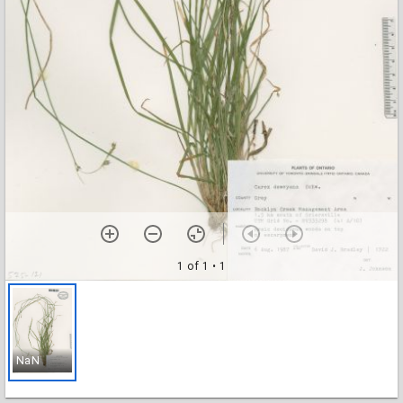
1 of 1
• 1
NaN