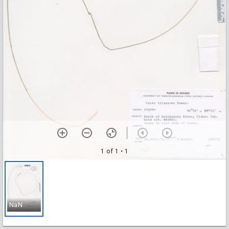
1 of 1
• 1
NaN