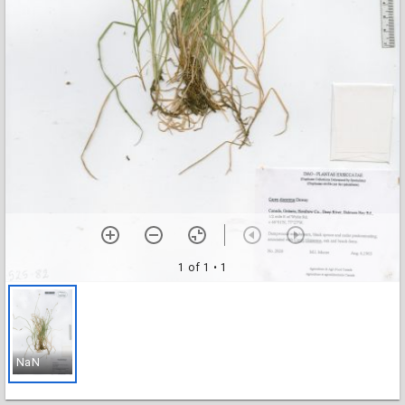
1 of 1
• 1
NaN