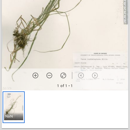
1 of 1
• 1
NaN