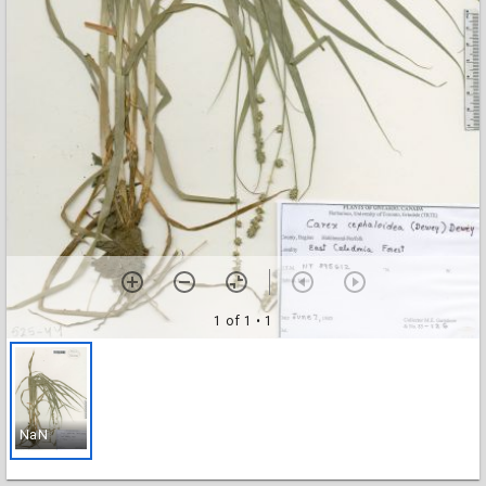
1 of 1
• 1
NaN