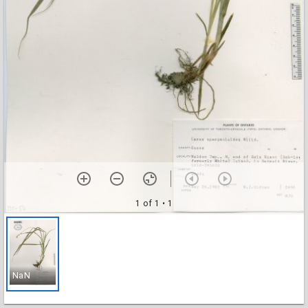
1 of 1
• 1
NaN