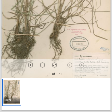
1 of 1
• 1
NaN