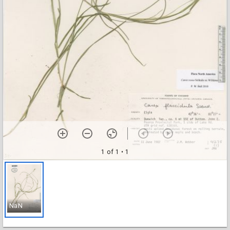
1 of 1
• 1
NaN