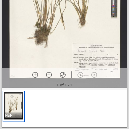
1 of 1
• 1
NaN