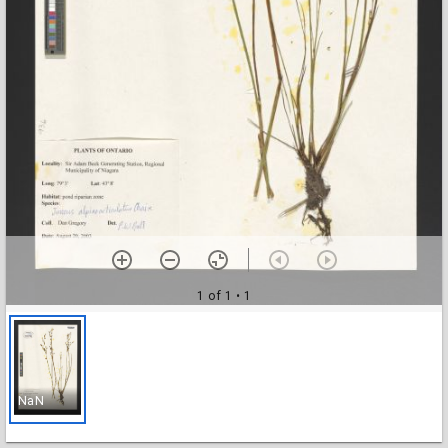
1 of 1
• 1
NaN