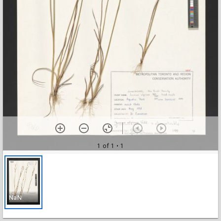
1 of 1
• 1
NaN