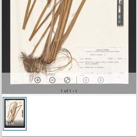
1 of 1
• 1
NaN