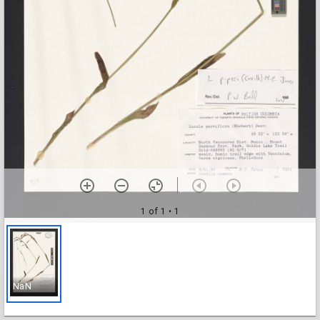
1 of 1
• 1
NaN