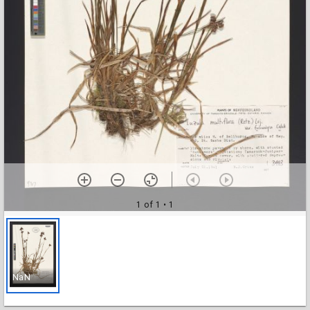
1 of 1
• 1
NaN