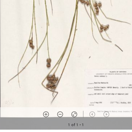
1 of 1
• 1