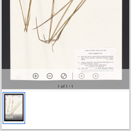
1 of 1
• 1
NaN