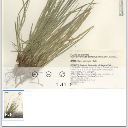
1 of 1
• 1
NaN