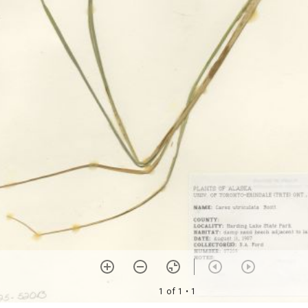
1 of 1
• 1