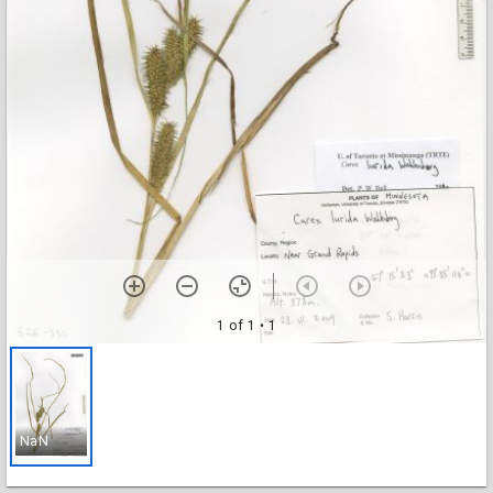
1 of 1
• 1
NaN