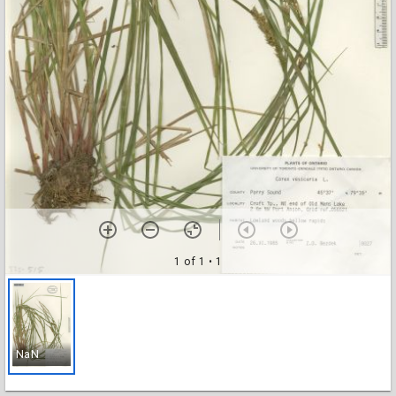
1 of 1
• 1
NaN