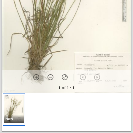
1 of 1
• 1
NaN