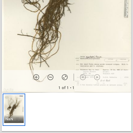
1 of 1
• 1
NaN