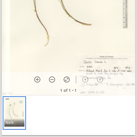
1 of 1
• 1
NaN